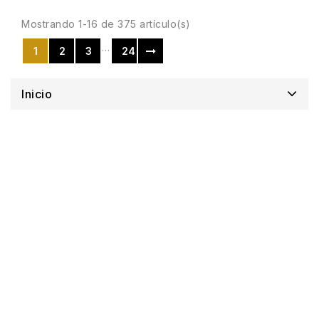
Mostrando 1-16 de 375 artículo(s)
…
1
2
3
24
Inicio