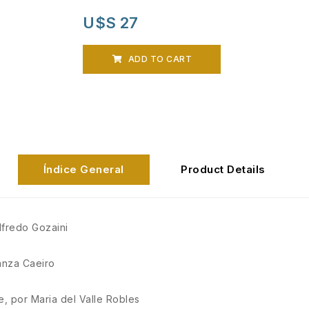
U$S 27
ADD TO CART
Índice General
Product Details
lfredo Gozaini
anza Caeiro
e, por Maria del Valle Robles