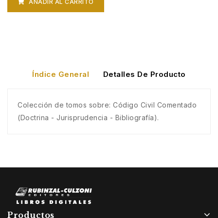
AÑADIR AL CARRITO
Derechos Reales. Tomo I
(Artículos 2311 a 2610).
Contratos. Parte General
(Articulos 1137 a 1216).
Índice General
Detalles De Producto
Responsabilidad Civil (Articulos
Colección de tomos sobre: Código Civil Comentado
1066 a 1136).
(Doctrina - Jurisprudencia - Bibliografía).
Títulos preliminares. Personas
(Artículos 1 a 158).
Privilegios. Prescripción.
Aplicación de las leyes civiles
(Artículos 3875 a 4051).
Productos